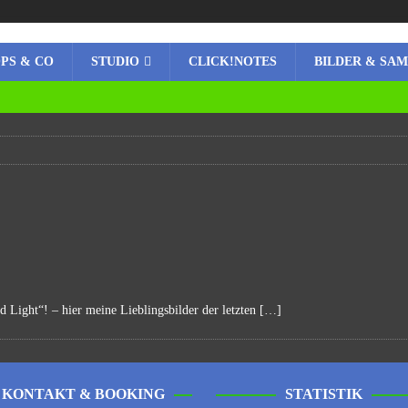
PS & CO
STUDIO
CLICK!NOTES
BILDER & SA
d Light“! – hier meine Lieblingsbilder der letzten
[…]
KONTAKT & BOOKING
STATISTIK