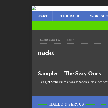
START
FOTOGRAFIE
WORKSHO
STARTSEITE
nackt
nackt
Samples – The Sexy Ones
…es gibt wohl kaum etwas schöneres, als einen weib
HALLO & SERVUS