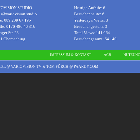
IOVISION.STUDIO
Heutige Aufrufe:
6
us@variovision.studio
Besucher heute:
6
ce: 089 239 67 195
Yesterday's Views:
3
le: 0176 486 46 316
Besucher gestern:
3
nger Str. 23
Total Views:
141.064
1 Oberhaching
Besucher gesamt:
64.140
IMPRESSUM & KONTAKT
AGB
NUTZUN
ELZL @ VARIOVISION.TV & TOM FÜRCH @ PAARDY.COM