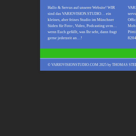
Hallo & Servus auf unserer Website! WIR
VAR
sind das VARIOVISION.STUDIO… ein
serv
kleines, aber feines Studio im Münchner
Offi
Süden für Foto-, Video, Podcasting uvm…
Mobi
wenn Euch gefällt, was Ihr seht, dann fragt
Pötti
gerne jederzeit an…!
8204
© VARIOVISIONSTUDIO.COM 2025 by THOMAS ST