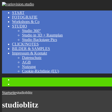
START
FOTOGRAFIE
Workshops & Co
STUDIO
Studio 360°
Studio in 3D + Raumplan
Studio Backstage Pics
CLICK!NOTES
BILDER & SAMPLES
Impressum & Kontakt
Datenschutz
AGB
Nutzung
Cookie-Richtlinie (EU)
Instagram
Facebook
Startseite
studioblitz
studioblitz