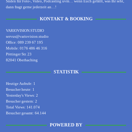
Süden für Foto-, Video, Podcasting uvm… wenn Euch gefällt, was Ihr seht,
dann fragt gerne jederzeit an…!
KONTAKT & BOOKING
VARIOVISION.STUDIO
servus@variovision.studio
Office: 089 239 67 195
Mobile: 0176 486 46 316
Pöttinger Str. 23
82041 Oberhaching
STATISTIK
Heutige Aufrufe:
1
Besucher heute:
1
Yesterday's Views:
2
Besucher gestern:
2
Total Views:
141.074
Besucher gesamt:
64.144
POWERED BY